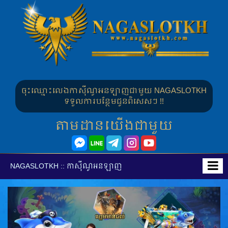
ចុះឈ្មោះលេងកាស៊ីណូអនឡាញជាមួយ
NAGASLOTKH
ទទួលការបន្ថែមជូនពិសេសៗ !!
តាមដានយើងជាមួយ
កាស៊ីណូអនឡាញ
NAGASLOTKH ::