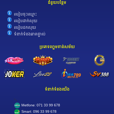
ជំនួយបន្ថែម
របៀបចុះឈ្មោះ
របៀបដាក់លុយ
របៀបដកលុយ
ទំនាក់ទំនងឆាតផ្ទាល់
ប្រភេទហ្គេមទាន់សម័យ
ទំនាក់ទំនងយើង
">
Metfone: 071 33 99 678
Smart: 096 33 99 678