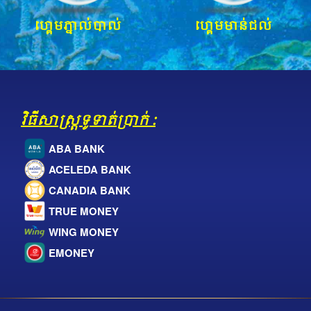
ហ្គេមភ្នាល់បាល់
ហ្គេមមាន់ជល់
វិធីសាស្ត្រទូទាត់ប្រាក់ :
ABA BANK
ACELEDA BANK
CANADIA BANK
TRUE MONEY
WING MONEY
EMONEY