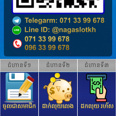
ជំហានទី១
ជំហានទី២
ជំហានទី៣