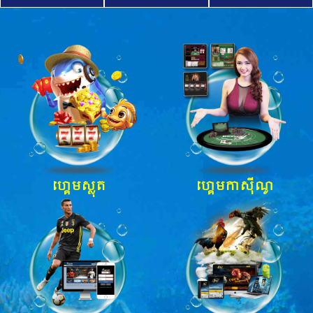
ហ្គេមស្លុត
ហ្គេមកាស៊ីណូ