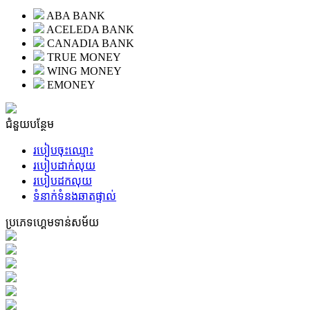
ABA BANK
ACELEDA BANK
CANADIA BANK
TRUE MONEY
WING MONEY
EMONEY
ជំនួយបន្ថែម
របៀបចុះឈ្មោះ
របៀបដាក់លុយ
របៀបដកលុយ
ទំនាក់ទំនងឆាតផ្ទាល់
ប្រភេទហ្គេមទាន់សម័យ