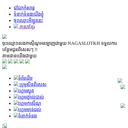
ជជែកកំសាន្ត
ទំនាក់ទំនងយើងខ្ញុំ
ចុះឈ្មោះអីឡូវនេះ
ភាសាខ្មែរ
ចុះឈ្មោះលេងកាស៊ីណូអនឡាញជាមួយ
NAGASLOTKH
ទទួលការ
បន្ថែមជូនពិសេសៗ !!
តាមដានយើងជាមួយ
ទំព័រដើម
ប្រូមូសិនពិសេស
ហ្គេមស្លុត
ហ្គេមភ្នាល់បាល់
ហ្គេមកាស៊ីណូ
ហ្គេមមាន់ជល់
ទំនាក់ទំនង