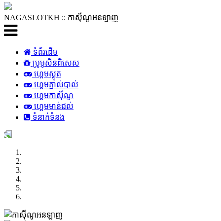
NAGASLOTKH ::
កាស៊ីណូអនឡាញ
ទំព័រដើម
ប្រូមូសិនពិសេស
ហ្គេមស្លុត
ហ្គេមភ្នាល់បាល់
ហ្គេមកាស៊ីណូ
ហ្គេមមាន់ជល់
ទំនាក់ទំនង