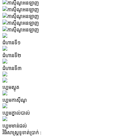
Previous
Next
ជំហានទី១
ជំហានទី២
ជំហានទី៣
ហ្គេមស្លុត
ហ្គេមកាស៊ីណូ
ហ្គេមភ្នាល់បាល់
ហ្គេមមាន់ជល់
វិធីសាស្ត្រទូទាត់ប្រាក់ :